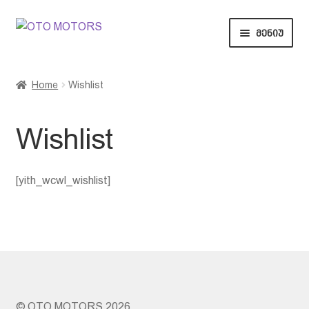
ნავიგაციაზე
შიგთავსზე
მენიუ
გადასვლა
გადასვლა
მთავარი
Home
Wishlist
ვაუჩერები
Wishlist
საჩუქრები
წესები და პირობები
[yith_wcwl_wishlist]
კონტაქტი
© OTO MOTORS 2026